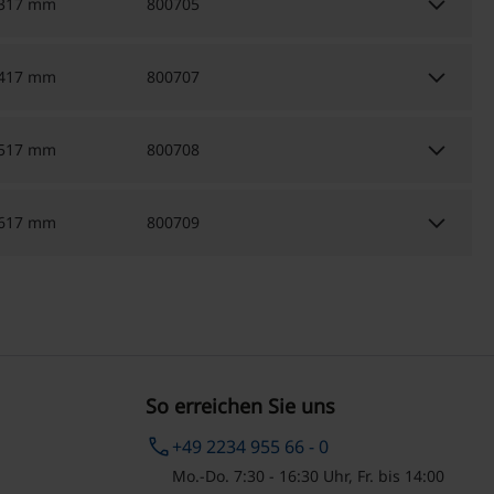
keyboard_arrow_down
317 mm
800705
keyboard_arrow_down
417 mm
800707
keyboard_arrow_down
517 mm
800708
keyboard_arrow_down
617 mm
800709
So erreichen Sie uns
phone
+49 2234 955 66 - 0
Mo.-Do. 7:30 - 16:30 Uhr, Fr. bis 14:00