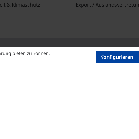
eit & Klimaschutz
Export / Auslandsvertretu
hrung bieten zu können.
Konfigurieren