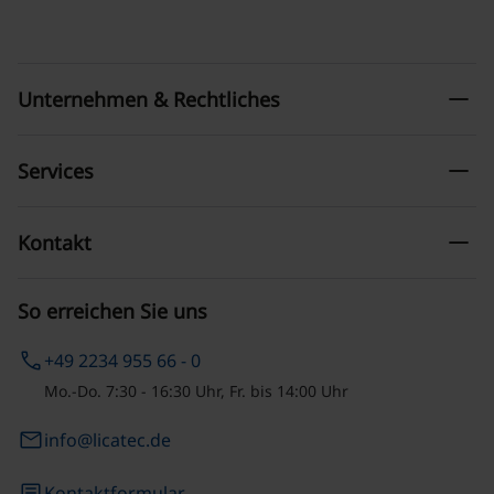
remove
Unternehmen & Rechtliches
remove
Services
remove
Kontakt
So erreichen Sie uns
phone
+49 2234 955 66 - 0
Mo.-Do. 7:30 - 16:30 Uhr, Fr. bis 14:00 Uhr
email
info@licatec.de
article
Kontaktformular