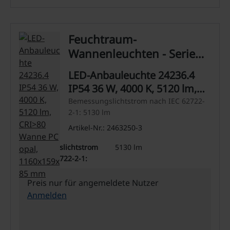
Feuchtraum-
Wannenleuchten - Serie
24
LED-Anbauleuchte 24236.4
IP54 36 W, 4000 K, 5120 lm,
CRI>80 Wanne PC opal,
Bemessungslichtstrom nach IEC 62722-
2-1: 5130 lm
1160x159x85 mm
Artikel-Nr.: 2463250-3
Bemessungslichtstrom
5130 lm
nach IEC 62722-2-1:
Preis nur für angemeldete Nutzer
Anmelden