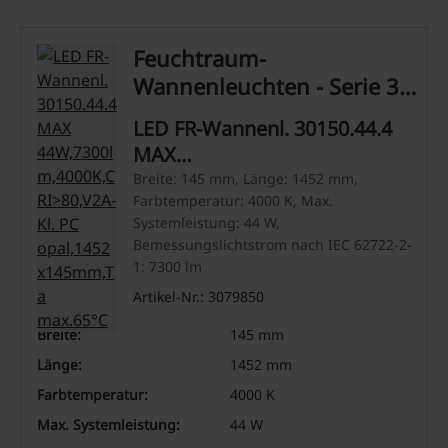
Feuchtraum-
Wannenleuchten - Serie 30
Max
LED FR-Wannenl. 30150.44.4
MAX
44W,7300lm,4000K,CRI>80,V2A-
Breite: 145 mm, Länge: 1452 mm,
Farbtemperatur: 4000 K, Max.
Kl. PC opal,1452x145mm,Ta
Systemleistung: 44 W,
max.65°C
Bemessungslichtstrom nach IEC 62722-2-
1: 7300 lm
Artikel-Nr.: 3079850
Breite:
145 mm
Länge:
1452 mm
Farbtemperatur:
4000 K
Max. Systemleistung:
44 W