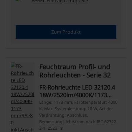
EPREL-Eintrag Lichtquelle
Zum Produkt
Feuchtraum Profil- und
Rohrleuchten - Serie 32
FR-Rohrleuchte LED 32120.4
18W/2520lm/4000K/1173
mm/RA>80
Länge: 1173 mm, Farbtemperatur: 4000
K, Max. Systemleistung: 18 W, Art der
inkl.Anschlussleitg.1m/AC
Verdrahtung: Abschluss,
230V
Bemessungslichtstrom nach IEC 62722-
2-1: 2520 lm