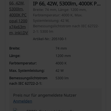
IP 66, 42W, 5300lm, 4000K PC
opal,1200x74x63mm, inkl.DV
Breite: 74 mm, Länge: 1200 mm,
Farbtemperatur: 4000 K, Max.
Systemleistung: 42 W,
Bemessungslichtstrom nach IEC 62722-
2-1: 5300 lm
Artikel-Nr.: 205100-1
Breite:
74 mm
Länge:
1200 mm
Farbtemperatur:
4000 K
Max. Systemleistung:
42 W
Bemessungslichtstrom
5300 lm
nach IEC 62722-2-1:
Preis nur für angemeldete Nutzer
Anmelden