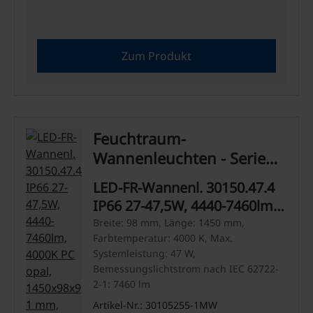
Zum Produkt
Feuchtraum-
Wannenleuchten - Serie
30
LED-FR-Wannenl. 30150.47.4
IP66 27-47,5W, 4440-7460lm,
4000K PC opal, 1450x98x91
Breite: 98 mm, Länge: 1450 mm,
Farbtemperatur: 4000 K, Max.
mm, CRI>80
Systemleistung: 47 W,
Bemessungslichtstrom nach IEC 62722-
2-1: 7460 lm
Artikel-Nr.: 30105255-1MW