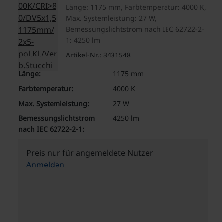
4250lm/4000K/CRI>80/DV5x1,5
Länge: 1175 mm, Farbtemperatur: 4000 K,
Max. Systemleistung: 27 W,
1175mm/2x5-
Bemessungslichtstrom nach IEC 62722-2-
pol.Kl./Verb.Stucchi
1: 4250 lm
Artikel-Nr.: 3431548
Länge:
1175 mm
Farbtemperatur:
4000 K
Max. Systemleistung:
27 W
Bemessungslichtstrom
4250 lm
nach IEC 62722-2-1:
Preis nur für angemeldete Nutzer
Anmelden