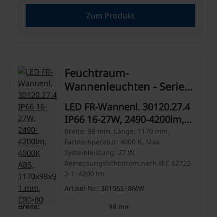
Zum Produkt
Feuchtraum-
Wannenleuchten - Serie
30 Agrar
LED FR-Wannenl. 30120.27.4
IP66 16-27W, 2490-4200lm,
4000K ABS, 1170x98x91 mm,
Breite: 98 mm, Länge: 1170 mm,
Farbtemperatur: 4000 K, Max.
CRI>80
Systemleistung: 27 W,
Bemessungslichtstrom nach IEC 62722-
2-1: 4200 lm
Artikel-Nr.: 30105518MW
Breite:
98 mm