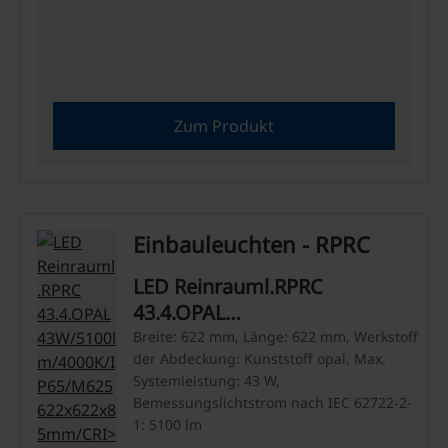
Zum Produkt
Einbauleuchten - RPRC
LED Reinrauml.RPRC
43.4.OPAL
43W/5100lm/4000K/IP65/M625
Breite: 622 mm, Länge: 622 mm, Werkstoff
der Abdeckung: Kunststoff opal, Max.
622x622x85mm/CRI>80
Systemleistung: 43 W,
Bemessungslichtstrom nach IEC 62722-2-
1: 5100 lm