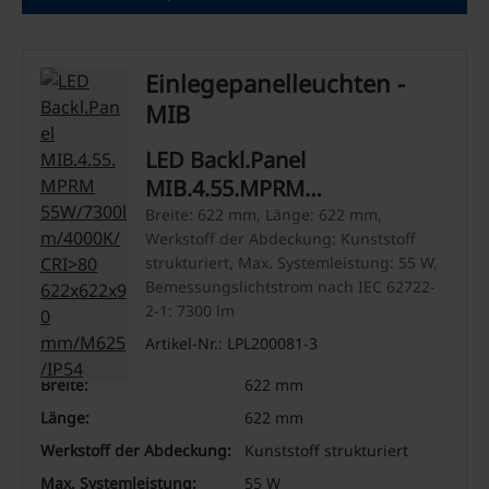
Einlegepanelleuchten -
MIB
LED Backl.Panel
MIB.4.55.MPRM
55W/7300lm/4000K/CRI>80
Breite: 622 mm, Länge: 622 mm,
Werkstoff der Abdeckung: Kunststoff
622x622x90 mm/M625/IP54
strukturiert, Max. Systemleistung: 55 W,
Bemessungslichtstrom nach IEC 62722-
2-1: 7300 lm
Artikel-Nr.: LPL200081-3
Breite:
622 mm
Länge:
622 mm
Werkstoff der Abdeckung:
Kunststoff strukturiert
Max. Systemleistung:
55 W