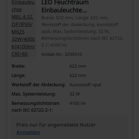
LED Feuchtraum
Einbauleuchte
MEL.4.32.OP/IP65/M625
Breite: 622 mm, Länge: 622 mm,
Werkstoff der Abdeckung: Kunststoff
32W/4000K/4100lm/CRI>80
opal, Max. Systemleistung: 32 W,
Bemessungslichtstrom nach IEC 62722-
2-1: 4100 lm
Artikel-Nr.: 3290310
Breite:
622 mm
Länge:
622 mm
Werkstoff der Abdeckung:
Kunststoff opal
Max. Systemleistung:
32 W
Bemessungslichtstrom
4100 lm
nach IEC 62722-2-1:
Preis nur für angemeldete Nutzer
Anmelden