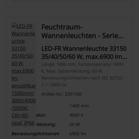
Feuchtraum-
Wannenleuchten - Serie
33
LED-FR Wannenleuchte 33150
35/40/50/60 W, max.6900 lm,
einstellbar
Länge: 1490 mm, Farbtemperatur: 4000
K, Max. Systemleistung: 60 W,
1500mm/3000/4000/5000K,
Bemessungslichtstrom nach IEC 62722-
CRI>80, opal, IP66
2-1: 6900 lm
Artikel-Nr.: 3301500
Länge:
1490 mm
Farbtemperatur:
4000 K
Max. Systemleistung:
60 W
Bemessungslichtstrom
6900 lm