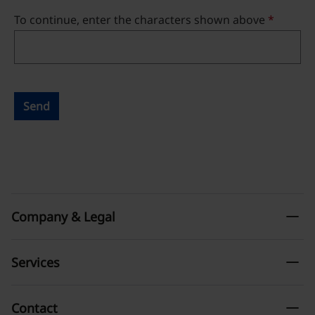
To continue, enter the characters shown above
*
Send
remove
Company & Legal
remove
Services
remove
Contact