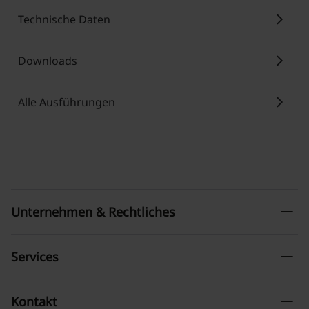
chevron_right
Technische Daten
chevron_right
Downloads
chevron_right
Alle Ausführungen
remove
Unternehmen & Rechtliches
remove
Services
remove
Kontakt