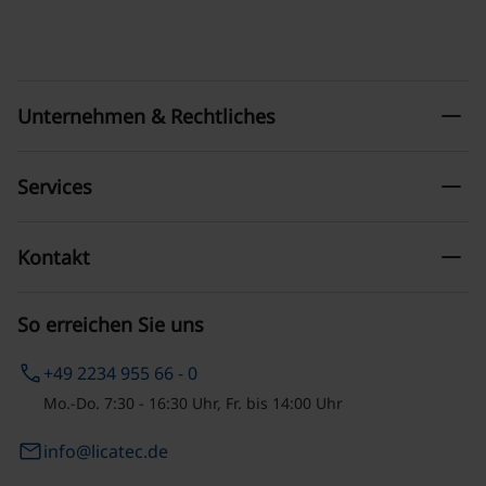
remove
Unternehmen & Rechtliches
remove
Services
remove
Kontakt
So erreichen Sie uns
phone
+49 2234 955 66 - 0
Mo.-Do. 7:30 - 16:30 Uhr, Fr. bis 14:00 Uhr
email
info@licatec.de