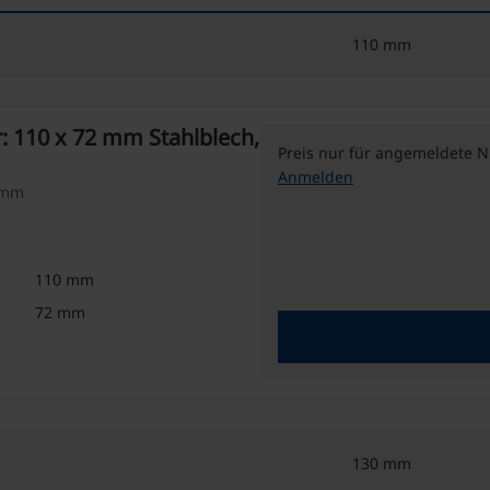
110 mm
: 110 x 72 mm Stahlblech,
Preis nur für angemeldete N
Anmelden
2 mm
110 mm
72 mm
130 mm