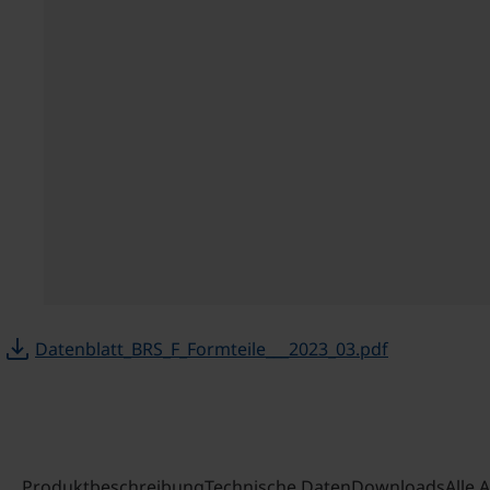
download
Datenblatt_BRS_F_Formteile___2023_03.pdf
Produktbeschreibung
Technische Daten
Downloads
Alle