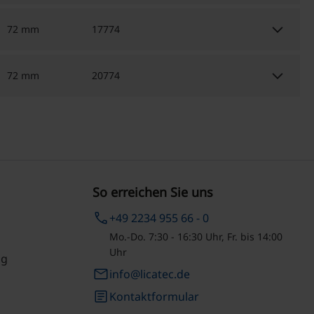
keyboard_arrow_down
72 mm
17774
keyboard_arrow_down
72 mm
20774
So erreichen Sie uns
phone
+49 2234 955 66 - 0
Mo.-Do. 7:30 - 16:30 Uhr, Fr. bis 14:00
Uhr
ng
email
info@licatec.de
article
Kontaktformular