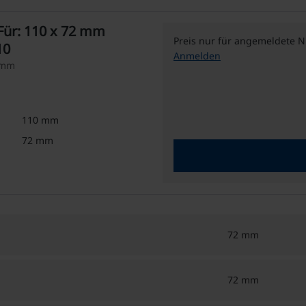
Für: 110 x 72 mm
Preis nur für angemeldete N
10
Anmelden
2 mm
110 mm
72 mm
72 mm
72 mm