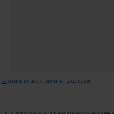
download
Datenblatt_BRS_F_Formteile___2023_03.pdf
Produktbeschreibung
Technische Daten
Downloads
Alle