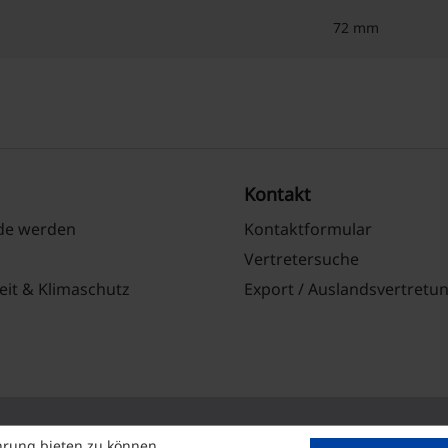
72 mm
Kontakt
nde werden
Kontaktformular
Vertretersuche
eit & Klimaschutz
Export / Auslandsvertretu
hrung bieten zu können.