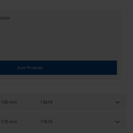
utzer
Zum Produkt
keyboard_arrow_down
130 mm
13674
keyboard_arrow_down
170 mm
17674