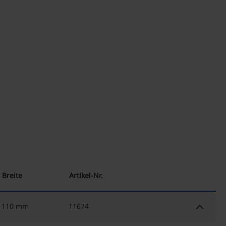
Breite
Artikel-Nr.
keyboard_arrow_down
110 mm
11674