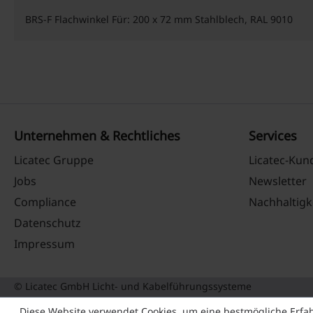
BRS-F Flachwinkel Für: 200 x 72 mm Stahlblech, RAL 9010
Unternehmen & Rechtliches
Services
Licatec Gruppe
Licatec-Ku
Jobs
Newsletter
Compliance
Nachhaltigk
Datenschutz
Impressum
© Licatec GmbH Licht- und Kabelführungssysteme
Diese Website verwendet Cookies, um eine bestmögliche Erfa