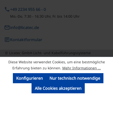
phone
+49 2234 955 66 - 0
Mo.-Do. 7:30 - 16:30 Uhr, Fr. bis 14:00 Uhr
email
info@licatec.de
article
Kontaktformular
© Licatec GmbH Licht- und Kabelführungssysteme
Diese Website verwendet Cookies, um eine bestmögliche
Erfahrung bieten zu können.
Mehr Informationen ...
Konfigurieren
Nur technisch notwendige
Alle Cookies akzeptieren