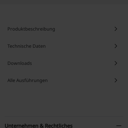
chevron_right
Produktbeschreibung
chevron_right
Technische Daten
chevron_right
Downloads
chevron_right
Alle Ausführungen
remove
Unternehmen & Rechtliches