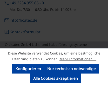
phone
+49 2234 955 66 - 0
Mo.-Do. 7:30 - 16:30 Uhr, Fr. bis 14:00 Uhr
email
info@licatec.de
article
Kontaktformular
© Licatec GmbH Licht- und Kabelführungssysteme
Diese Website verwendet Cookies, um eine bestmögliche
Erfahrung bieten zu können.
Mehr Informationen ...
Konfigurieren
Nur technisch notwendige
Alle Cookies akzeptieren