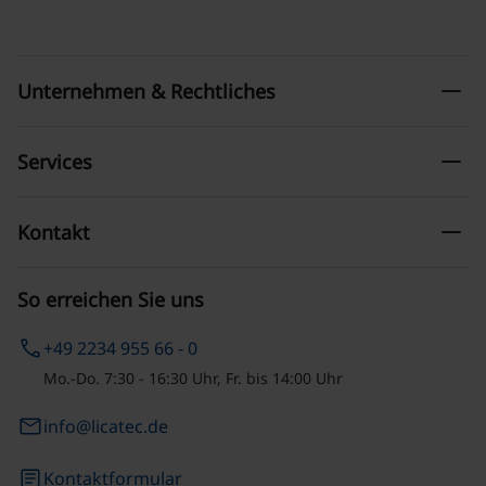
remove
Unternehmen & Rechtliches
remove
Services
remove
Kontakt
So erreichen Sie uns
phone
+49 2234 955 66 - 0
Mo.-Do. 7:30 - 16:30 Uhr, Fr. bis 14:00 Uhr
email
info@licatec.de
article
Kontaktformular