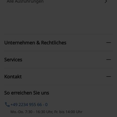
chevron_right
Alle Ausführungen
remove
Unternehmen & Rechtliches
remove
Services
remove
Kontakt
So erreichen Sie uns
phone
+49 2234 955 66 - 0
Mo.-Do. 7:30 - 16:30 Uhr, Fr. bis 14:00 Uhr