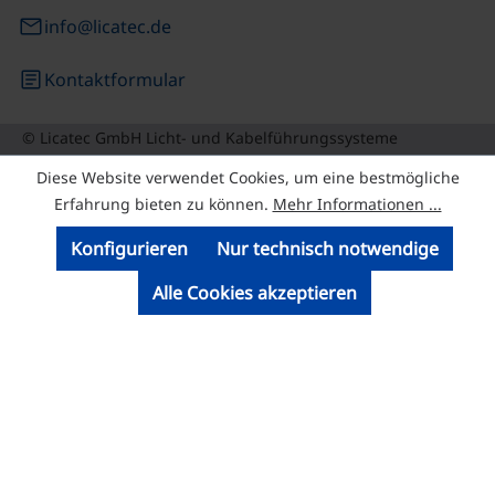
email
info@licatec.de
article
Kontaktformular
© Licatec GmbH Licht- und Kabelführungssysteme
Diese Website verwendet Cookies, um eine bestmögliche
Erfahrung bieten zu können.
Mehr Informationen ...
Konfigurieren
Nur technisch notwendige
Alle Cookies akzeptieren