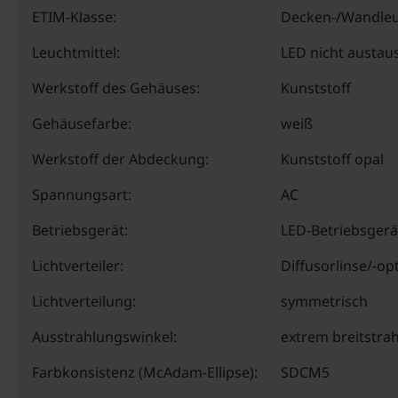
ETIM-Klasse:
Decken-/Wandle
Leuchtmittel:
LED nicht austau
Werkstoff des Gehäuses:
Kunststoff
Gehäusefarbe:
weiß
Werkstoff der Abdeckung:
Kunststoff opal
Spannungsart:
AC
Betriebsgerät:
LED-Betriebsgerä
Lichtverteiler:
Diffusorlinse/-op
Lichtverteilung:
symmetrisch
Ausstrahlungswinkel:
extrem breitstra
Farbkonsistenz (McAdam-Ellipse):
SDCM5