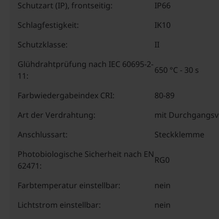
Schutzart (IP), frontseitig:
IP66
Schlagfestigkeit:
IK10
Schutzklasse:
II
Glühdrahtprüfung nach IEC 60695-2-
650 °C - 30 s
11:
Farbwiedergabeindex CRI:
80-89
Art der Verdrahtung:
mit Durchgangsv
Anschlussart:
Steckklemme
Photobiologische Sicherheit nach EN
RG0
62471:
Farbtemperatur einstellbar:
nein
Lichtstrom einstellbar:
nein