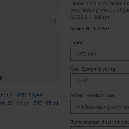
Länge: 1473 mm, Farbtempe
Verdrahtung: mit Durchga
62722-2-1: 3080 lm
chevron_right
Artikel-Nr.: 623807
auswählen
Länge
auswä
Max. Systemleistung
de_en__2022_03.pdf
auswä
Art der Verdrahtung
ie_32__de_en__2021_08.pd
Bemessungslichtstrom nac