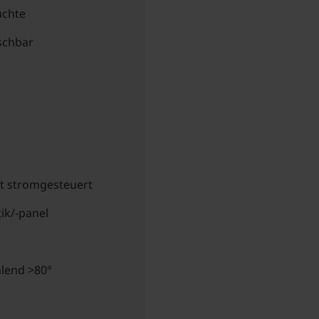
uchte
schbar
t stromgesteuert
tik/-panel
hlend >80°