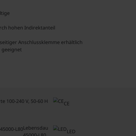
ltige
ch hohen Indirektanteil
eitiger Anschlussklemme erhältlich
e geeignet
Anschlusswerte
100-240 V, 50-
CE
60 Hz
Lebensdauer
LED
45000-L80