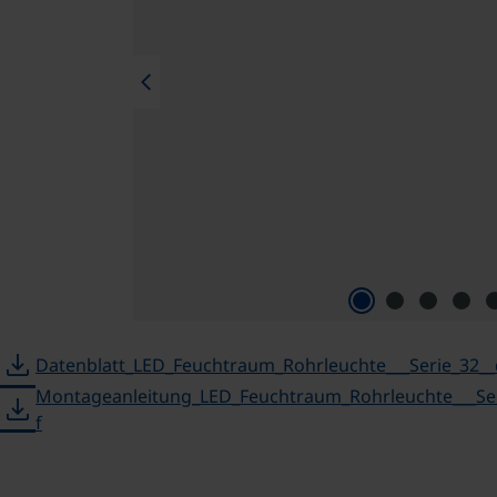
chevron_left
download
Datenblatt_LED_Feuchtraum_Rohrleuchte___Serie_32__
Montageanleitung_LED_Feuchtraum_Rohrleuchte___Ser
download
f