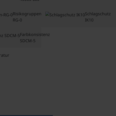
Risikogruppen-
Schlagschutz
RG-0
IK10
Farbkonsistenz
SDCM-5
atur