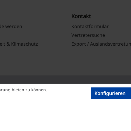
Kontakt
nde werden
Kontaktformular
Vertretersuche
eit & Klimaschutz
Export / Auslandsvertretu
hrung bieten zu können.
Konfigurieren