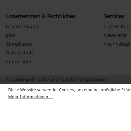
Unternehmen & Rechtliches
Services
Licatec Gruppe
Licatec-Ku
Jobs
Newsletter
Compliance
Nachhaltigk
Datenschutz
Impressum
© Licatec GmbH Licht- und Kabelführungssysteme
Diese Website verwendet Cookies, um eine bestmögliche Erfa
Mehr Informationen ...