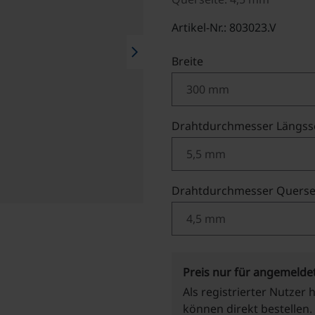
Artikel-Nr.: 803023.V
chevron_right
auswählen
Breite
Drahtdurchmesser Längss
Drahtdurchmesser Querse
Preis nur für angemelde
Als registrierter Nutzer 
können direkt bestellen.