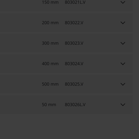
keyboard_arrow_down
150 mm
803021L.V
keyboard_arrow_down
200 mm
803022.V
keyboard_arrow_down
300 mm
803023.V
keyboard_arrow_down
400 mm
803024.V
keyboard_arrow_down
500 mm
803025.V
keyboard_arrow_down
50 mm
803026L.V