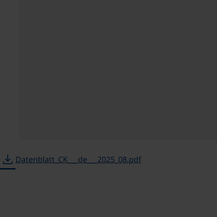
download
Datenblatt_CK___de___2025_08.pdf