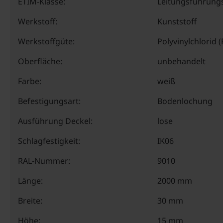
ETIM-Klasse:
Leitungsführung
Werkstoff:
Kunststoff
Werkstoffgüte:
Polyvinylchlorid 
Oberfläche:
unbehandelt
Farbe:
weiß
Befestigungsart:
Bodenlochung
Ausführung Deckel:
lose
Schlagfestigkeit:
IK06
RAL-Nummer:
9010
Länge:
2000 mm
Breite:
30 mm
Höhe:
15 mm