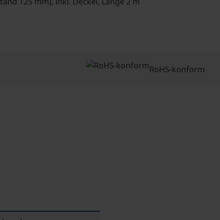
tand 125 mm), inkl. Deckel, Länge 2 m
RoHS-konform