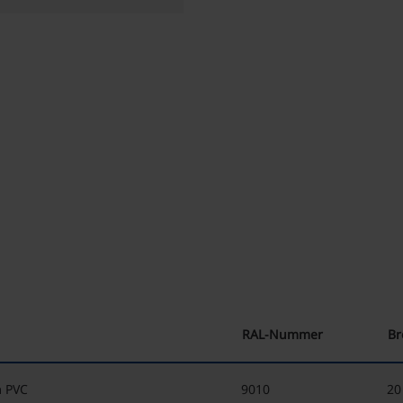
RAL-Nummer
Br
m PVC
9010
2