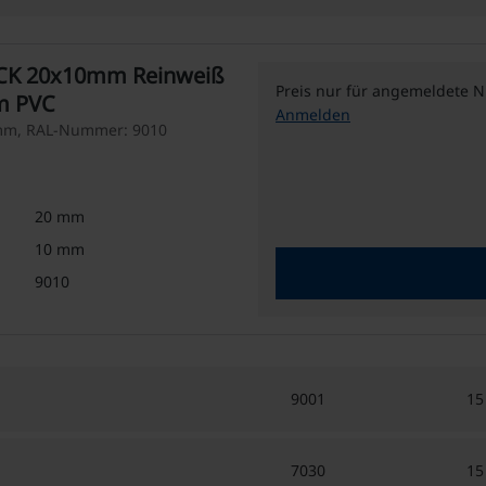
l CK 20x10mm Reinweiß
Preis nur für angemeldete N
 m PVC
Anmelden
 mm, RAL-Nummer: 9010
20 mm
10 mm
9010
9001
1
7030
1