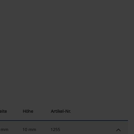
eite
Höhe
Artikel-Nr.
keyboard_arrow_down
0 mm
10 mm
1255