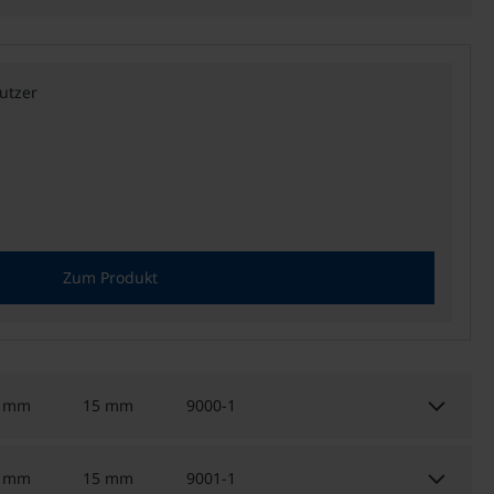
utzer
Zum Produkt
keyboard_arrow_down
5 mm
15 mm
9000-1
keyboard_arrow_down
5 mm
15 mm
9001-1