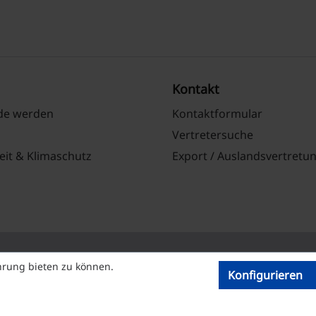
Kontakt
nde werden
Kontaktformular
Vertretersuche
eit & Klimaschutz
Export / Auslandsvertretu
hrung bieten zu können.
Konfigurieren