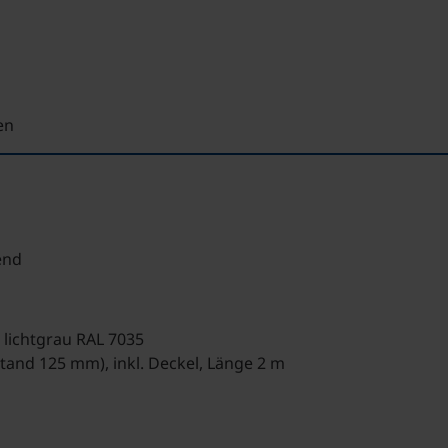
en
end
 lichtgrau RAL 7035
tand 125 mm), inkl. Deckel, Länge 2 m