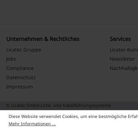
Unternehmen & Rechtliches
Services
Licatec Gruppe
Licatec-Ku
Jobs
Newsletter
Compliance
Nachhaltigk
Datenschutz
Impressum
© Licatec GmbH Licht- und Kabelführungssysteme
Diese Website verwendet Cookies, um eine bestmögliche Erfa
Mehr Informationen ...