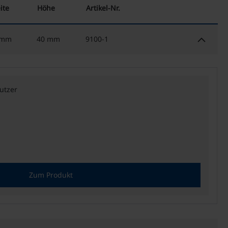
ite
Höhe
Artikel-Nr.
keyboard_arrow_down
 mm
40 mm
9100-1
utzer
Zum Produkt