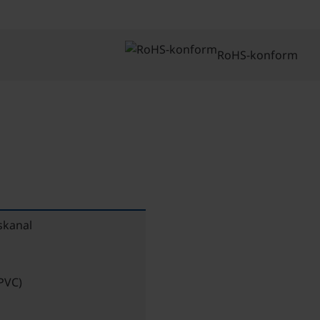
RoHS-konform
skanal
(PVC)