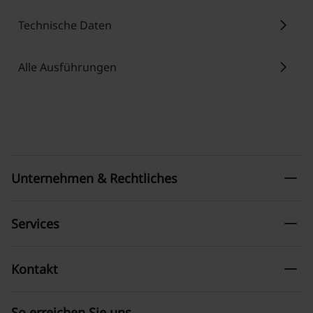
chevron_right
Technische Daten
chevron_right
Alle Ausführungen
remove
Unternehmen & Rechtliches
remove
Services
remove
Kontakt
So erreichen Sie uns