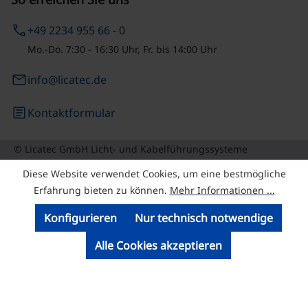
phone
+49 2234 955 66 - 0
Mo.-Do. 7:30 - 16:30 Uhr, Fr. bis 14:00 Uhr
email
info@licatec.de
article
Kontaktformular
© Licatec GmbH Licht- und Kabelführungssysteme
Diese Website verwendet Cookies, um eine bestmögliche
Erfahrung bieten zu können.
Mehr Informationen ...
Konfigurieren
Nur technisch notwendige
Alle Cookies akzeptieren