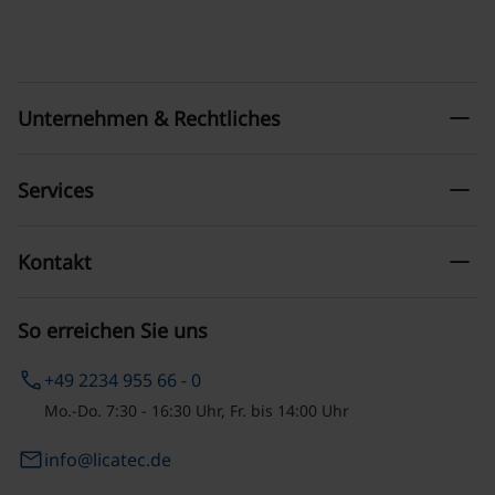
remove
Unternehmen & Rechtliches
remove
Services
remove
Kontakt
So erreichen Sie uns
phone
+49 2234 955 66 - 0
Mo.-Do. 7:30 - 16:30 Uhr, Fr. bis 14:00 Uhr
email
info@licatec.de