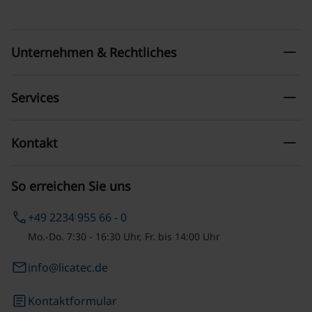
remove
Unternehmen & Rechtliches
remove
Services
remove
Kontakt
So erreichen Sie uns
phone
+49 2234 955 66 - 0
Mo.-Do. 7:30 - 16:30 Uhr, Fr. bis 14:00 Uhr
email
info@licatec.de
article
Kontaktformular