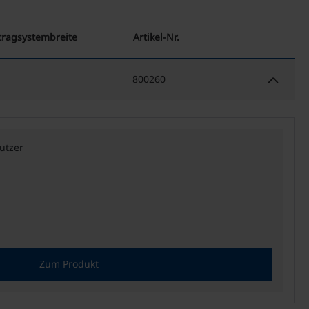
tragsystembreite
Artikel-Nr.
keyboard_arrow_down
800260
utzer
Zum Produkt