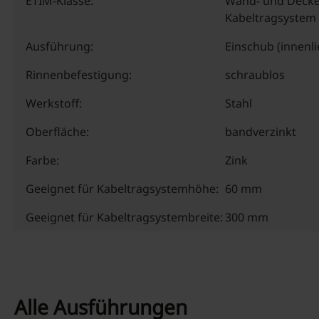
ETIM-Klasse:
Wand- und Decke
Kabeltragsystem
Ausführung:
Einschub (innenl
Rinnenbefestigung:
schraublos
Werkstoff:
Stahl
Oberfläche:
bandverzinkt
Farbe:
Zink
Geeignet für Kabeltragsystemhöhe:
60 mm
Geeignet für Kabeltragsystembreite:
300 mm
Alle Ausführungen