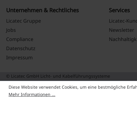
Unternehmen & Rechtliches
Services
Licatec Gruppe
Licatec-Ku
Jobs
Newsletter
Compliance
Nachhaltigk
Datenschutz
Impressum
© Licatec GmbH Licht- und Kabelführungssysteme
Diese Website verwendet Cookies, um eine bestmögliche Erfa
Mehr Informationen ...