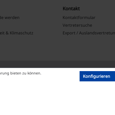
Kontakt
nde werden
Kontaktformular
Vertretersuche
eit & Klimaschutz
Export / Auslandsvertretu
hrung bieten zu können.
Konfigurieren