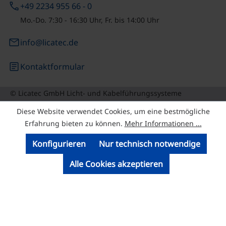
phone
+49 2234 955 66 - 0
Mo.-Do. 7:30 - 16:30 Uhr, Fr. bis 14:00 Uhr
email
info@licatec.de
article
Kontaktformular
© Licatec GmbH Licht- und Kabelführungssysteme
Diese Website verwendet Cookies, um eine bestmögliche
Erfahrung bieten zu können.
Mehr Informationen ...
Konfigurieren
Nur technisch notwendige
Alle Cookies akzeptieren