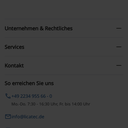
remove
Unternehmen & Rechtliches
remove
Services
remove
Kontakt
So erreichen Sie uns
phone
+49 2234 955 66 - 0
Mo.-Do. 7:30 - 16:30 Uhr, Fr. bis 14:00 Uhr
email
info@licatec.de