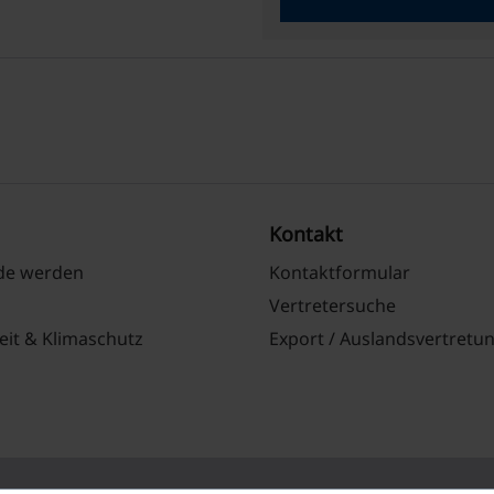
Kontakt
nde werden
Kontaktformular
Vertretersuche
eit & Klimaschutz
Export / Auslandsvertretu