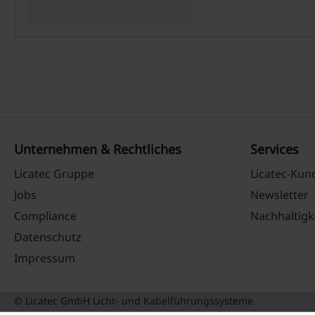
Unternehmen & Rechtliches
Services
Licatec Gruppe
Licatec-Ku
Jobs
Newsletter
Compliance
Nachhaltigk
Datenschutz
Impressum
© Licatec GmbH Licht- und Kabelführungssysteme