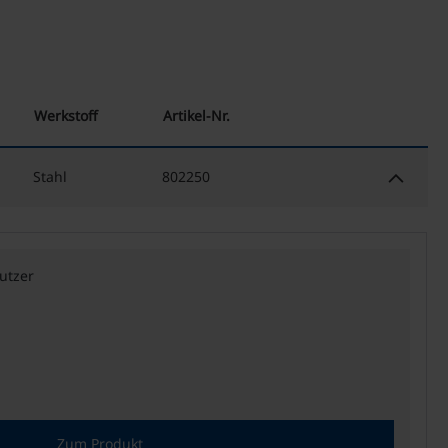
Werkstoff
Artikel-Nr.
keyboard_arrow_down
Stahl
802250
utzer
Zum Produkt