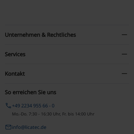
remove
Unternehmen & Rechtliches
remove
Services
remove
Kontakt
So erreichen Sie uns
phone
+49 2234 955 66 - 0
Mo.-Do. 7:30 - 16:30 Uhr, Fr. bis 14:00 Uhr
email
info@licatec.de