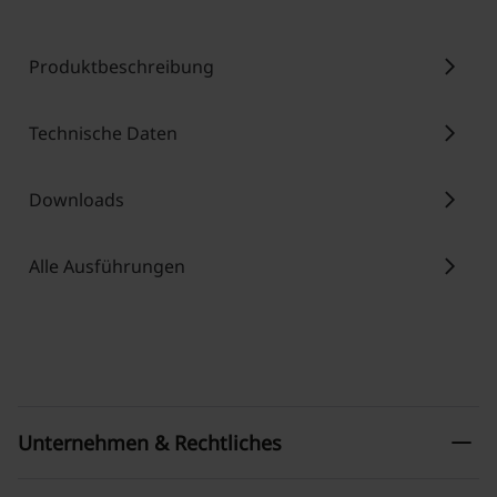
chevron_right
Produktbeschreibung
chevron_right
Technische Daten
chevron_right
Downloads
chevron_right
Alle Ausführungen
remove
Unternehmen & Rechtliches