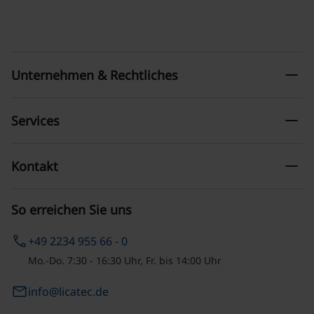
remove
Unternehmen & Rechtliches
remove
Services
remove
Kontakt
So erreichen Sie uns
phone
+49 2234 955 66 - 0
Mo.-Do. 7:30 - 16:30 Uhr, Fr. bis 14:00 Uhr
email
info@licatec.de