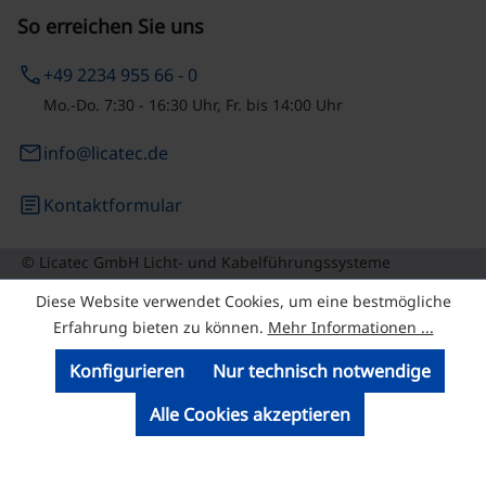
So erreichen Sie uns
phone
+49 2234 955 66 - 0
Mo.-Do. 7:30 - 16:30 Uhr, Fr. bis 14:00 Uhr
email
info@licatec.de
article
Kontaktformular
© Licatec GmbH Licht- und Kabelführungssysteme
Diese Website verwendet Cookies, um eine bestmögliche
Erfahrung bieten zu können.
Mehr Informationen ...
Konfigurieren
Nur technisch notwendige
Alle Cookies akzeptieren