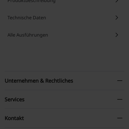
chevron_right
Produktbeschreibung
chevron_right
Technische Daten
chevron_right
Alle Ausführungen
remove
Unternehmen & Rechtliches
remove
Services
remove
Kontakt