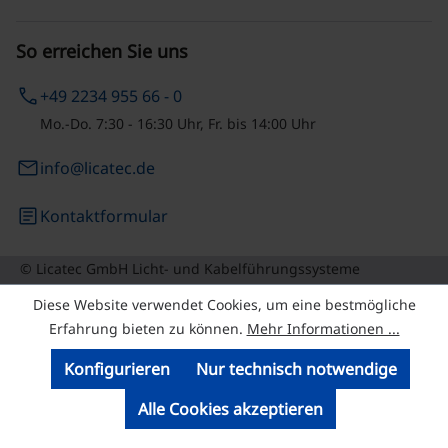
So erreichen Sie uns
phone
+49 2234 955 66 - 0
Mo.-Do. 7:30 - 16:30 Uhr, Fr. bis 14:00 Uhr
email
info@licatec.de
article
Kontaktformular
© Licatec GmbH Licht- und Kabelführungssysteme
Diese Website verwendet Cookies, um eine bestmögliche
Erfahrung bieten zu können.
Mehr Informationen ...
Konfigurieren
Nur technisch notwendige
Alle Cookies akzeptieren