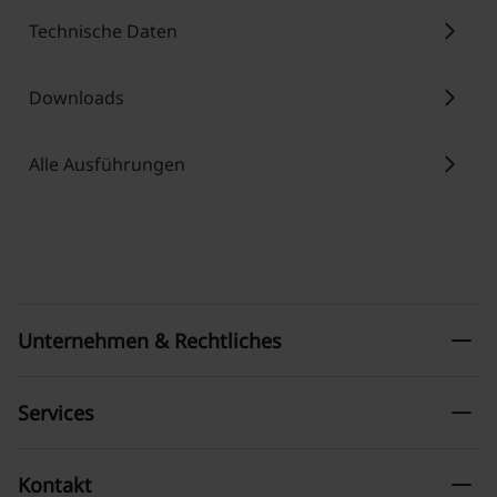
chevron_right
Technische Daten
chevron_right
Downloads
chevron_right
Alle Ausführungen
remove
Unternehmen & Rechtliches
remove
Services
remove
Kontakt