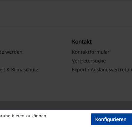
Kontakt
nde werden
Kontaktformular
Vertretersuche
eit & Klimaschutz
Export / Auslandsvertretu
hrung bieten zu können.
Konfigurieren