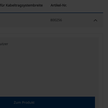
für Kabeltragsystembreite
Artikel-Nr.
keyboard_arrow_down
800256
utzer
Zum Produkt