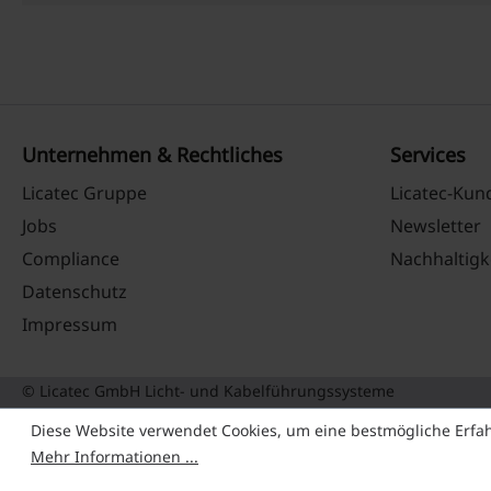
Unternehmen & Rechtliches
Services
Licatec Gruppe
Licatec-Ku
Jobs
Newsletter
Compliance
Nachhaltigk
Datenschutz
Impressum
© Licatec GmbH Licht- und Kabelführungssysteme
Diese Website verwendet Cookies, um eine bestmögliche Erfa
Mehr Informationen ...