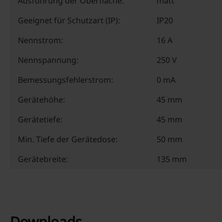
Ausführung der Oberfläche:
matt
Geeignet für Schutzart (IP):
IP20
Nennstrom:
16 A
Nennspannung:
250 V
Bemessungsfehlerstrom:
0 mA
Gerätehöhe:
45 mm
Gerätetiefe:
45 mm
Min. Tiefe der Gerätedose:
50 mm
Gerätebreite:
135 mm
Downloads