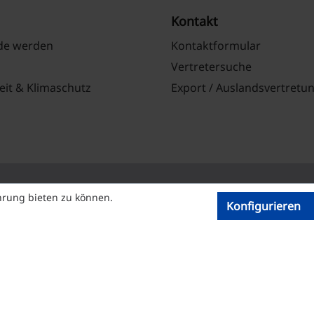
Kontakt
nde werden
Kontaktformular
Vertretersuche
eit & Klimaschutz
Export / Auslandsvertretu
hrung bieten zu können.
Konfigurieren