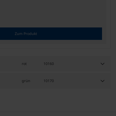
Zum Produkt
keyboard_arrow_down
rot
10160
keyboard_arrow_down
grün
10170