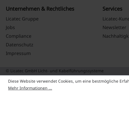
Unternehmen & Rechtliches
Services
Licatec Gruppe
Licatec-Ku
Jobs
Newsletter
Compliance
Nachhaltigk
Datenschutz
Impressum
© Licatec GmbH Licht- und Kabelführungssysteme
Diese Website verwendet Cookies, um eine bestmögliche Erfa
Mehr Informationen ...