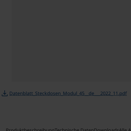
download
Datenblatt_Steckdosen_Modul_45__de___2022_11.pdf
Produktbeschreibung
Technische Daten
Downloads
Alle