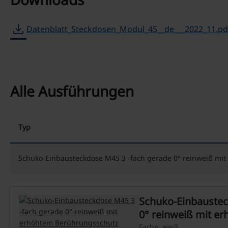
download
Datenblatt_Steckdosen_Modul_45__de___2022_11.pd
Alle Ausführungen
Typ
Schuko-Einbausteckdose M45 3 -fach gerade 0° reinweiß mi
Schuko-Einbausteckdo
0° reinweiß mit e
Berührungsschutz
Farbe: weiß