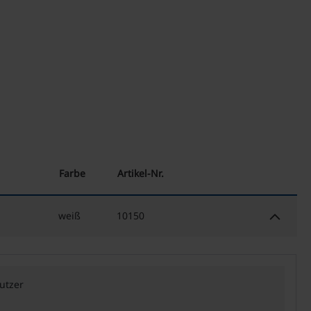
Farbe
Artikel-Nr.
keyboard_arrow_down
weiß
10150
utzer