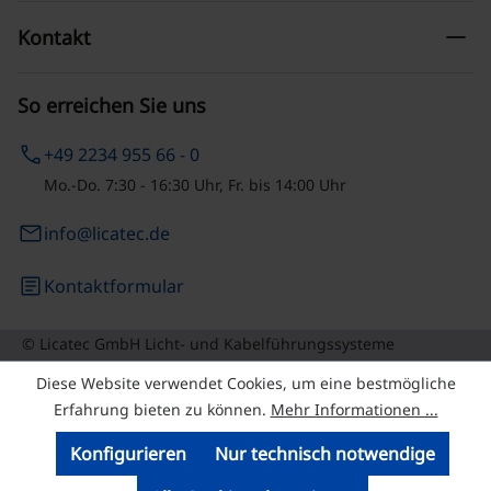
remove
Kontakt
So erreichen Sie uns
phone
+49 2234 955 66 - 0
Mo.-Do. 7:30 - 16:30 Uhr, Fr. bis 14:00 Uhr
email
info@licatec.de
article
Kontaktformular
© Licatec GmbH Licht- und Kabelführungssysteme
Diese Website verwendet Cookies, um eine bestmögliche
Erfahrung bieten zu können.
Mehr Informationen ...
Konfigurieren
Nur technisch notwendige