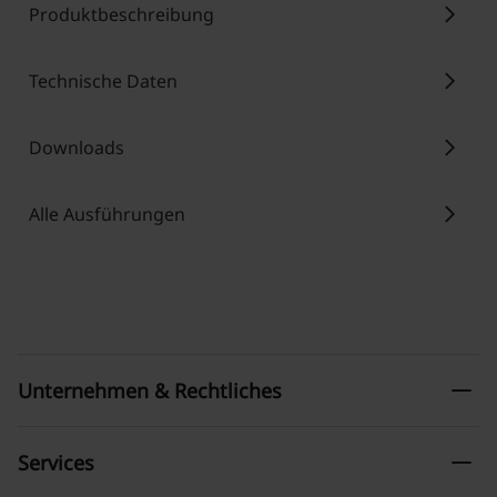
chevron_right
Produktbeschreibung
chevron_right
Technische Daten
chevron_right
Downloads
chevron_right
Alle Ausführungen
remove
Unternehmen & Rechtliches
remove
Services