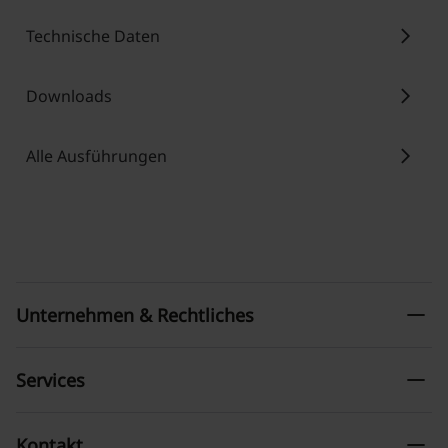
chevron_right
Technische Daten
chevron_right
Downloads
chevron_right
Alle Ausführungen
remove
Unternehmen & Rechtliches
remove
Services
remove
Kontakt