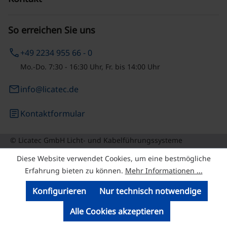
So erreichen Sie uns
phone
+49 2234 955 66 - 0
Mo.-Do. 7:30 - 16:30 Uhr, Fr. bis 14:00 Uhr
email
info@licatec.de
article
Kontaktformular
© Licatec GmbH Licht- und Kabelführungssysteme
Diese Website verwendet Cookies, um eine bestmögliche
Erfahrung bieten zu können.
Mehr Informationen ...
Konfigurieren
Nur technisch notwendige
Alle Cookies akzeptieren