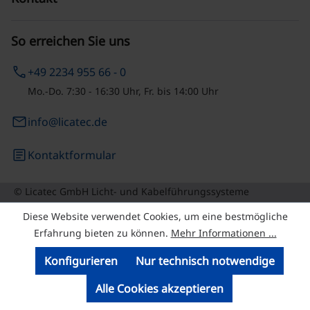
So erreichen Sie uns
phone
+49 2234 955 66 - 0
Mo.-Do. 7:30 - 16:30 Uhr, Fr. bis 14:00 Uhr
email
info@licatec.de
article
Kontaktformular
© Licatec GmbH Licht- und Kabelführungssysteme
Diese Website verwendet Cookies, um eine bestmögliche
Erfahrung bieten zu können.
Mehr Informationen ...
Konfigurieren
Nur technisch notwendige
Alle Cookies akzeptieren