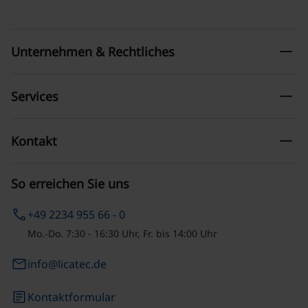
remove
Unternehmen & Rechtliches
remove
Services
remove
Kontakt
So erreichen Sie uns
phone
+49 2234 955 66 - 0
Mo.-Do. 7:30 - 16:30 Uhr, Fr. bis 14:00 Uhr
email
info@licatec.de
article
Kontaktformular