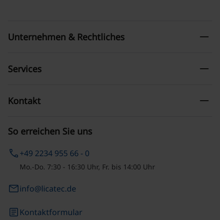
remove
Unternehmen & Rechtliches
remove
Services
remove
Kontakt
So erreichen Sie uns
phone
+49 2234 955 66 - 0
Mo.-Do. 7:30 - 16:30 Uhr, Fr. bis 14:00 Uhr
email
info@licatec.de
article
Kontaktformular