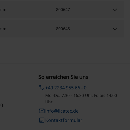
keyboard_arrow_down
 mm
800647
keyboard_arrow_down
 mm
800648
So erreichen Sie uns
phone
+49 2234 955 66 - 0
Mo.-Do. 7:30 - 16:30 Uhr, Fr. bis 14:00
Uhr
ng
email
info@licatec.de
article
Kontaktformular