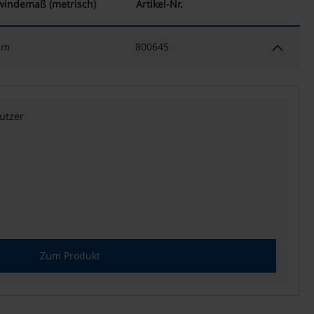
indemaß (metrisch)
Artikel-Nr.
keyboard_arrow_down
mm
800645
utzer
Zum Produkt