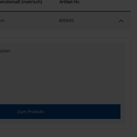
indemaß (metrisch)
Artikel-Nr.
keyboard_arrow_down
mm
800645
utzer
Zum Produkt