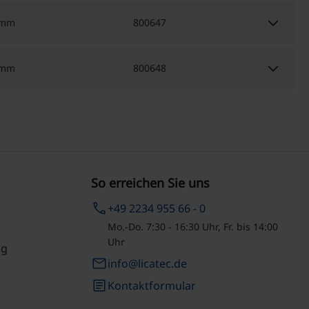
keyboard_arrow_down
 mm
800647
keyboard_arrow_down
 mm
800648
So erreichen Sie uns
phone
+49 2234 955 66 - 0
Mo.-Do. 7:30 - 16:30 Uhr, Fr. bis 14:00
Uhr
ng
email
info@licatec.de
article
Kontaktformular