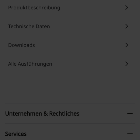
chevron_right
Produktbeschreibung
chevron_right
Technische Daten
chevron_right
Downloads
chevron_right
Alle Ausführungen
remove
Unternehmen & Rechtliches
remove
Services