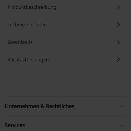
chevron_right
Produktbeschreibung
chevron_right
Technische Daten
chevron_right
Downloads
chevron_right
Alle Ausführungen
remove
Unternehmen & Rechtliches
remove
Services