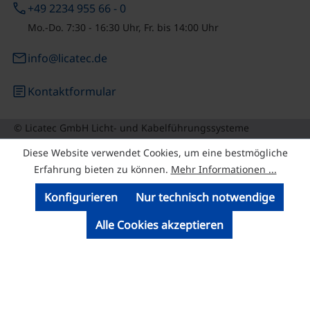
phone
+49 2234 955 66 - 0
Mo.-Do. 7:30 - 16:30 Uhr, Fr. bis 14:00 Uhr
email
info@licatec.de
article
Kontaktformular
© Licatec GmbH Licht- und Kabelführungssysteme
Diese Website verwendet Cookies, um eine bestmögliche
Erfahrung bieten zu können.
Mehr Informationen ...
Konfigurieren
Nur technisch notwendige
Alle Cookies akzeptieren