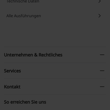
chevron_right
Technische Daten
chevron_right
Alle Ausführungen
remove
Unternehmen & Rechtliches
remove
Services
remove
Kontakt
So erreichen Sie uns