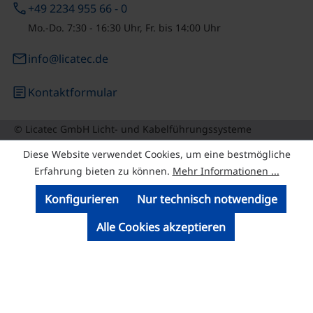
phone
+49 2234 955 66 - 0
Mo.-Do. 7:30 - 16:30 Uhr, Fr. bis 14:00 Uhr
email
info@licatec.de
article
Kontaktformular
© Licatec GmbH Licht- und Kabelführungssysteme
Diese Website verwendet Cookies, um eine bestmögliche
Erfahrung bieten zu können.
Mehr Informationen ...
Konfigurieren
Nur technisch notwendige
Alle Cookies akzeptieren