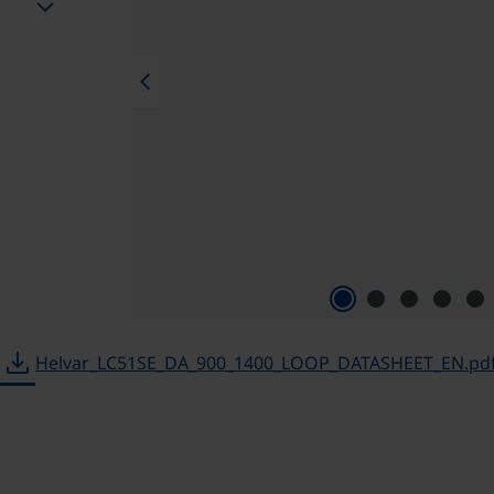
chevron_right
chevron_left
download
Helvar_LC51SE_DA_900_1400_LOOP_DATASHEET_EN.pd