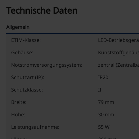
Technische Daten
Allgemein
ETIM-Klasse:
LED-Betriebsgerä
Gehäuse:
Kunststoffgehäu
Notstromversorgungssystem:
zentral (Zentralba
Schutzart (IP):
IP20
Schutzklasse:
II
Breite:
79 mm
Höhe:
30 mm
Leistungsaufnahme:
55 W