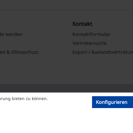
Kontakt
nde werden
Kontaktformular
Vertretersuche
eit & Klimaschutz
Export / Auslandsvertretu
hrung bieten zu können.
Konfigurieren