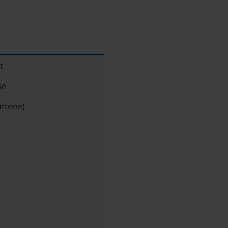
t
se
tterie)