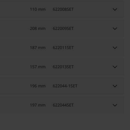
keyboard_arrow_down
110 mm
622008SET
keyboard_arrow_down
208 mm
622009SET
keyboard_arrow_down
187 mm
622011SET
keyboard_arrow_down
157 mm
622013SET
keyboard_arrow_down
196 mm
622044-1SET
keyboard_arrow_down
197 mm
622044SET