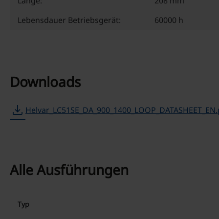
Länge:
208 mm
Lebensdauer Betriebsgerät:
60000 h
Downloads
download
Helvar_LC51SE_DA_900_1400_LOOP_DATASHEET_EN.
Alle Ausführungen
Typ