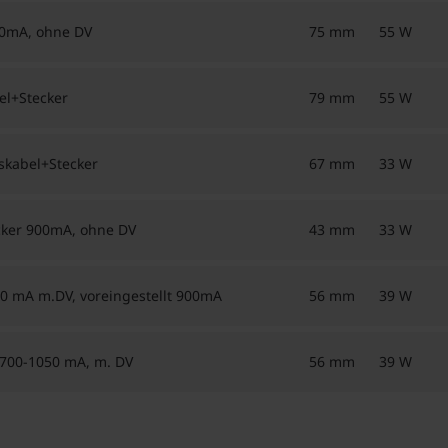
00mA, ohne DV
75 mm
55 W
el+Stecker
79 mm
55 W
skabel+Stecker
67 mm
33 W
cker 900mA, ohne DV
43 mm
33 W
50 mA m.DV, voreingestellt 900mA
56 mm
39 W
 700-1050 mA, m. DV
56 mm
39 W