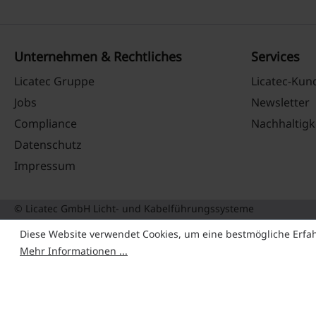
Unternehmen & Rechtliches
Services
Licatec Gruppe
Licatec-Ku
Jobs
Newsletter
Compliance
Nachhaltigk
Datenschutz
Impressum
© Licatec GmbH Licht- und Kabelführungssysteme
Diese Website verwendet Cookies, um eine bestmögliche Erfa
Mehr Informationen ...