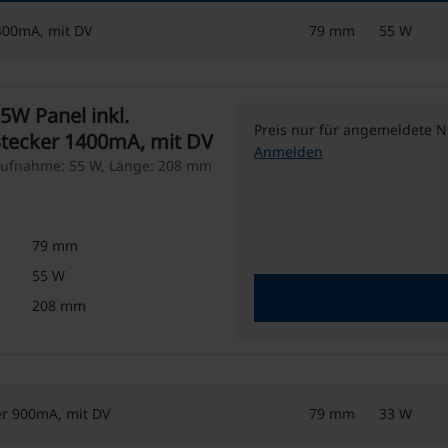
1400mA, mit DV
79 mm
55 W
55W Panel inkl.
Preis nur für angemeldete N
Stecker 1400mA, mit DV
Anmelden
saufnahme: 55 W, Länge: 208 mm
79 mm
55 W
208 mm
er 900mA, mit DV
79 mm
33 W