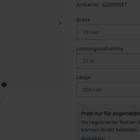
Artikel-Nr.: 622009SET
auswählen
Breite
chevron_right
auswä
Leistungsaufnahme
auswählen
Länge
f
Preis nur für angemelde
Als registrierter Nutzer 
können direkt bestellen.
Anmelden