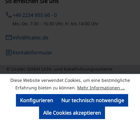
So erreichen Sie uns
phone
+49 2234 955 66 - 0
Mo.-Do. 7:30 - 16:30 Uhr, Fr. bis 14:00 Uhr
email
info@licatec.de
article
Kontaktformular
© Licatec GmbH Licht- und Kabelführungssysteme
Diese Website verwendet Cookies, um eine bestmögliche
Erfahrung bieten zu können.
Mehr Informationen ...
Konfigurieren
Nur technisch notwendige
Alle Cookies akzeptieren