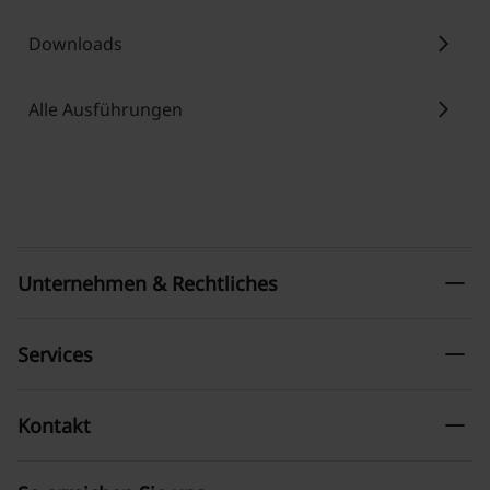
chevron_right
Downloads
chevron_right
Alle Ausführungen
remove
Unternehmen & Rechtliches
remove
Services
remove
Kontakt