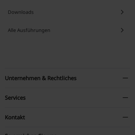
chevron_right
Downloads
chevron_right
Alle Ausführungen
remove
Unternehmen & Rechtliches
remove
Services
remove
Kontakt