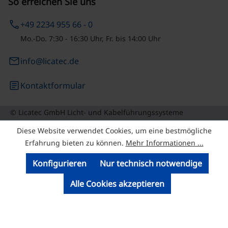
So erreichen Sie uns
phone
+49 2234 955 66 - 0
Mo.-Do. 7:30 - 16:30 Uhr, Fr. bis 14:00 Uhr
email
info@licatec.de
article
Kontaktformular
© Licatec GmbH Licht- und Kabelführungssysteme
Diese Website verwendet Cookies, um eine bestmögliche
Erfahrung bieten zu können.
Mehr Informationen ...
Konfigurieren
Nur technisch notwendige
Alle Cookies akzeptieren