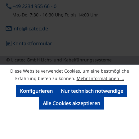
phone
+49 2234 955 66 - 0
Mo.-Do. 7:30 - 16:30 Uhr, Fr. bis 14:00 Uhr
email
info@licatec.de
article
Kontaktformular
© Licatec GmbH Licht- und Kabelführungssysteme
Diese Website verwendet Cookies, um eine bestmögliche
Erfahrung bieten zu können.
Mehr Informationen ...
Konfigurieren
Nur technisch notwendige
Alle Cookies akzeptieren