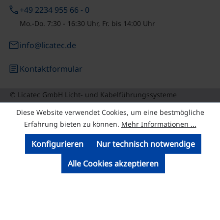
phone
+49 2234 955 66 - 0
Mo.-Do. 7:30 - 16:30 Uhr, Fr. bis 14:00 Uhr
email
info@licatec.de
article
Kontaktformular
© Licatec GmbH Licht- und Kabelführungssysteme
Diese Website verwendet Cookies, um eine bestmögliche
Erfahrung bieten zu können.
Mehr Informationen ...
Konfigurieren
Nur technisch notwendige
Alle Cookies akzeptieren