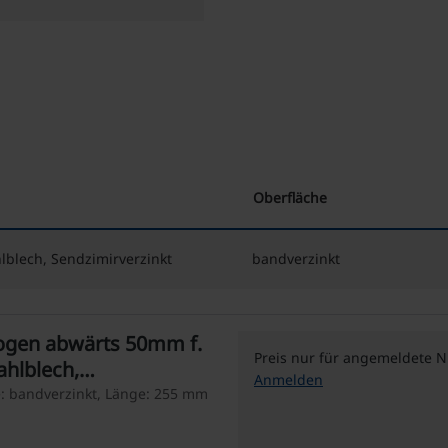
Oberfläche
blech, Sendzimirverzinkt
bandverzinkt
ogen abwärts 50mm f.
Preis nur für angemeldete N
hlblech,
Anmelden
e: bandverzinkt, Länge: 255 mm