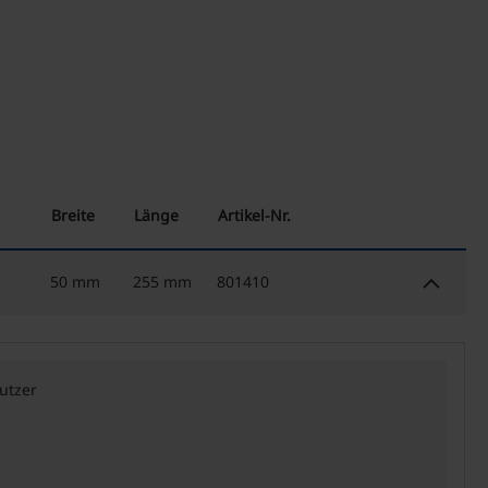
Breite
Länge
Artikel-Nr.
keyboard_arrow_down
50 mm
255 mm
801410
utzer