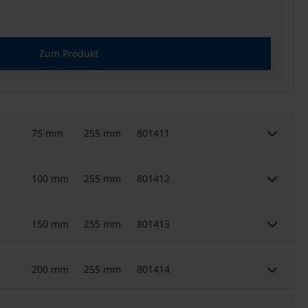
Zum Produkt
keyboard_arrow_down
75 mm
255 mm
801411
keyboard_arrow_down
100 mm
255 mm
801412
keyboard_arrow_down
150 mm
255 mm
801413
keyboard_arrow_down
200 mm
255 mm
801414