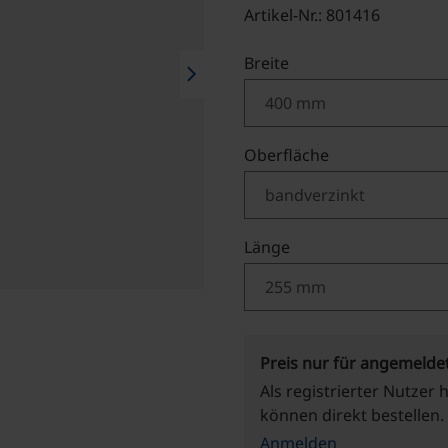
Artikel-Nr.: 801416
auswählen
Breite
chevron_right
auswählen
Oberfläche
auswählen
Länge
Preis nur für angemelde
Als registrierter Nutzer 
können direkt bestellen.
Anmelden