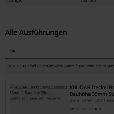
Länge:
255 mm
Alle Ausführungen
Typ
KBL-DAB Deckel Bogen abwärts 50mm f. Bauhöhe 35mm Stahl
KBL-DAB Deckel B
Bauhöhe 35mm Sta
Sendzimirverzinkt
Breite: 50 mm, Oberfläch
Artikel-Nr.: 801410