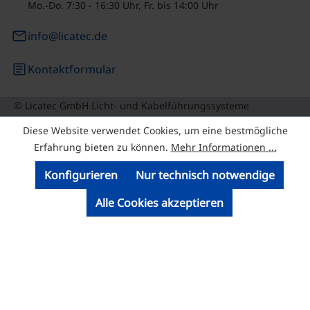
Mo.-Do. 7:30 - 16:30 Uhr, Fr. bis 14:00 Uhr
email
info@licatec.de
article
Kontaktformular
© Licatec GmbH Licht- und Kabelführungssysteme
Diese Website verwendet Cookies, um eine bestmögliche
Erfahrung bieten zu können.
Mehr Informationen ...
Konfigurieren
Nur technisch notwendige
Alle Cookies akzeptieren