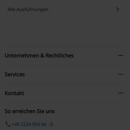
chevron_right
Alle Ausführungen
remove
Unternehmen & Rechtliches
remove
Services
remove
Kontakt
So erreichen Sie uns
phone
+49 2234 955 66 - 0