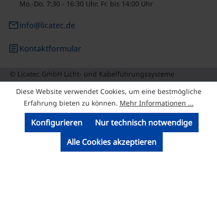
Mo.-Do. 7:30 - 16:30 Uhr, Fr. bis 14:00 Uhr
email
info@licatec.de
article
Kontaktformular
© Licatec GmbH Licht- und Kabelführungssysteme
Diese Website verwendet Cookies, um eine bestmögliche
Erfahrung bieten zu können.
Mehr Informationen ...
Konfigurieren
Nur technisch notwendige
Alle Cookies akzeptieren