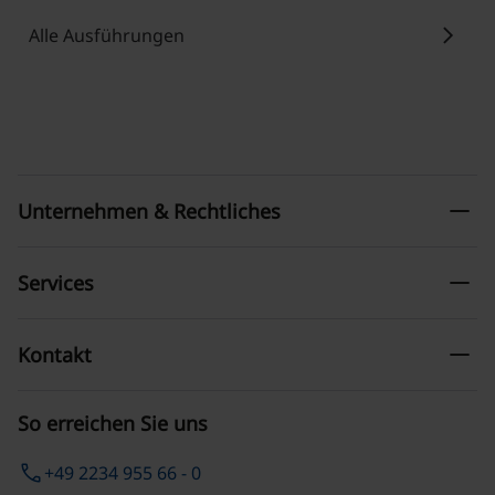
chevron_right
Alle Ausführungen
remove
Unternehmen & Rechtliches
remove
Services
remove
Kontakt
So erreichen Sie uns
phone
+49 2234 955 66 - 0