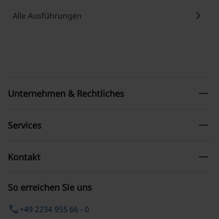
chevron_right
Alle Ausführungen
remove
Unternehmen & Rechtliches
remove
Services
remove
Kontakt
So erreichen Sie uns
phone
+49 2234 955 66 - 0