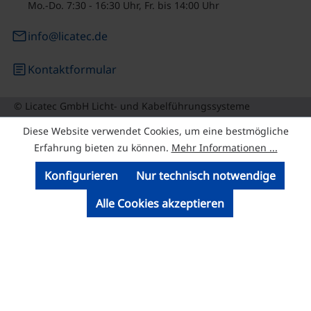
Mo.-Do. 7:30 - 16:30 Uhr, Fr. bis 14:00 Uhr
email
info@licatec.de
article
Kontaktformular
© Licatec GmbH Licht- und Kabelführungssysteme
Diese Website verwendet Cookies, um eine bestmögliche
Erfahrung bieten zu können.
Mehr Informationen ...
Konfigurieren
Nur technisch notwendige
Alle Cookies akzeptieren